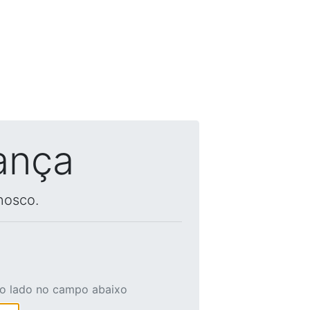
ança
nosco.
ao lado no campo abaixo