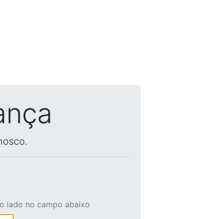
ança
nosco.
ao lado no campo abaixo