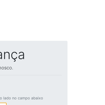
ança
nosco.
ao lado no campo abaixo