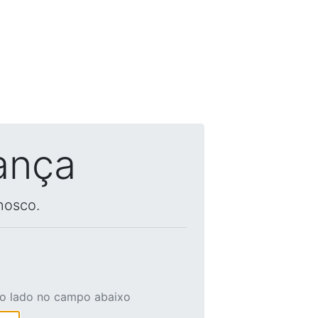
ança
nosco.
ao lado no campo abaixo