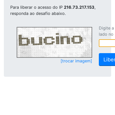
Para liberar o acesso
do IP
216.73.217.153
,
responda ao desafio abaixo.
Digite 
lado no
[trocar imagem]