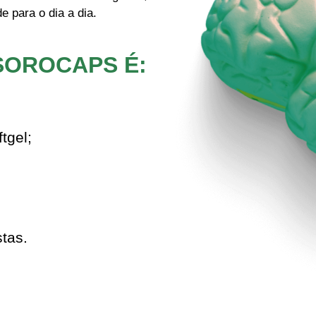
 para o dia a dia.
SOROCAPS É:
tgel;
stas.