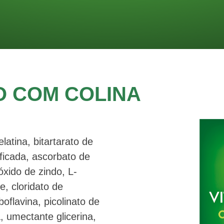
O COM COLINA
elatina, bitartarato de
ficada, ascorbato de
óxido de zindo, L-
e, cloridato de
boflavina, picolinato de
, umectante glicerina,